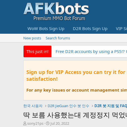
WoW Bots Sign Up
D2R Bots Sign Up
VIP S
New posts
Search forums
This just in!
Free D2R accounts by using a PS5!?
Sign up for VIP Access you can try it for
satisfaction!
For any key issues or account management simp
한국 사용자
D2R JieGuan 인수 봇 인수
D2R 봇 지원 및 FA
딱 보름 사용했는대 계정정지 먹었내
T
S
sony21ps
Jul 20, 2022