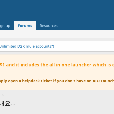
ign up
Forums
Resources
 Unlimited D2R mule accounts?!
 $1 and it includes the all in one launcher which is
ly open a helpdesk ticket if you don't have an AIO Launch
Q
요...