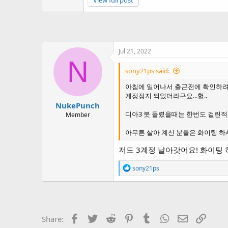
View full post
Jul 21, 2022
N
sony21ps said:
아침에 일어나서 출근전에 확인하려고
계정정지 되었더라구요...헐..
NukePunch
디아3 봇 돌렸을때는 한번도 걸린적이 
Member
아무튼 살아 계신 분들은 화이팅 하
저도 3계정 날아갓어요! 화이팅 하
R
sony21ps
e
a
c
t
i
o
Facebook
Twitter
Reddit
Pinterest
Tumblr
WhatsApp
Email
Link
Share:
n