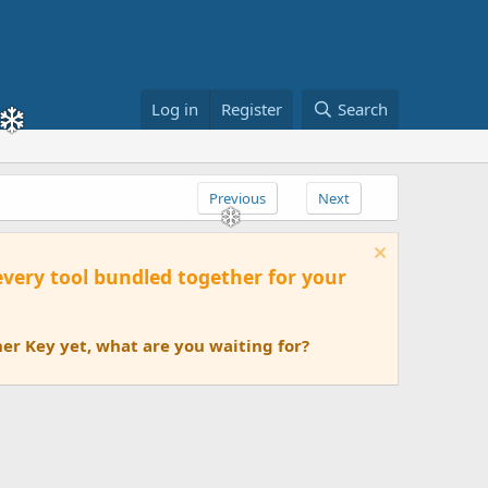
Log in
Register
Search
Previous
Next
 every tool bundled together for your
er Key yet, what are you waiting for?