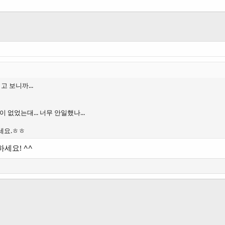
 보니까...
없었는대... 너무 안일했나...
세요.ㅎㅎ
세요! ^^