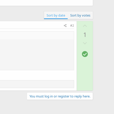
Sort by date
Sort by votes
U
#2
p
1
v
D
o
o
t
S
w
e
o
n
l
v
u
o
t
t
i
e
o
n
You must log in or register to reply here.