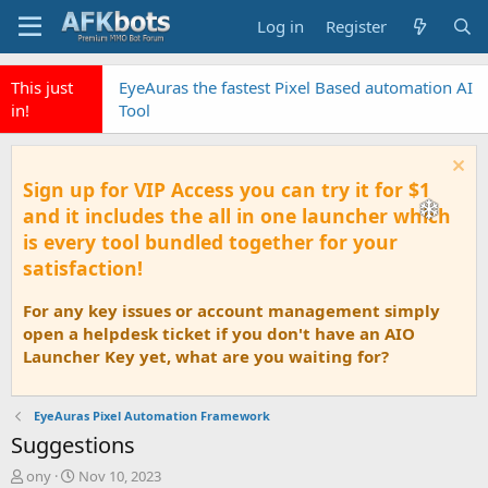
Log in
Register
This just
EyeAuras the fastest Pixel Based automation AI
in!
Tool
Sign up for VIP Access you can try it for $1
and it includes the all in one launcher which
is every tool bundled together for your
satisfaction!
For any key issues or account management simply
open a helpdesk ticket if you don't have an AIO
Launcher Key yet, what are you waiting for?
EyeAuras Pixel Automation Framework
Suggestions
T
S
ony
Nov 10, 2023