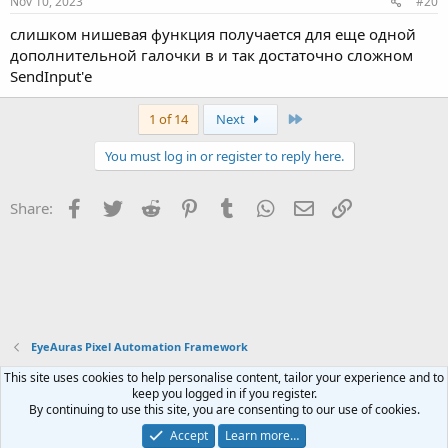
Nov 10, 2023
#20
слишком нишевая функция получается для еще одной
дополнительной галочки в и так достаточно сложном
SendInput'е
Last
1 of 14
Next
You must log in or register to reply here.
Facebook
Twitter
Reddit
Pinterest
Tumblr
WhatsApp
Email
Link
Share:
EyeAuras Pixel Automation Framework
This site uses cookies to help personalise content, tailor your experience and to
Contact us
Terms and rules
Privacy policy
Help
Home
R
keep you logged in if you register.
S
By continuing to use this site, you are consenting to our use of cookies.
S
®
Community platform by XenForo
© 2010-2023 XenForo Ltd.
Accept
Learn more…
Website is using
FAQ Plugin
created by StylesFactory