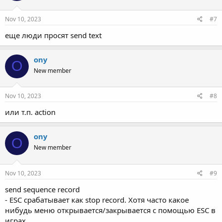
Nov 10, 2023
#7
еще люди просят send text
ony
O
New member
Nov 10, 2023
#8
или т.п. action
ony
O
New member
Nov 10, 2023
#9
send sequence record
- ESC срабатывает как stop record. Хотя часто какое
нибудь меню открывается/закрывается с помощью ESC в
играх