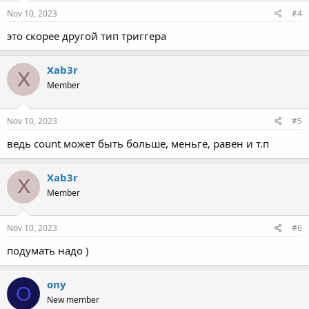
Nov 10, 2023
#4
это скорее другой тип триггера
Xab3r
X
Member
Nov 10, 2023
#5
ведь count может быть больше, меньге, равен и т.п
Xab3r
X
Member
Nov 10, 2023
#6
подумать надо )
ony
O
New member