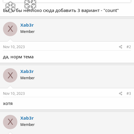
Было бы неплохо сюда добавить 3 вариант - "count"
Xab3r
X
Member
Nov 10, 2023
#2
да, норм тема
Xab3r
X
Member
Nov 10, 2023
#3
хотя
Xab3r
X
Member